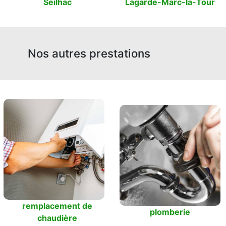
Seilhac
Lagarde-Marc-la-Tour
Nos autres prestations
remplacement de
plomberie
chaudière