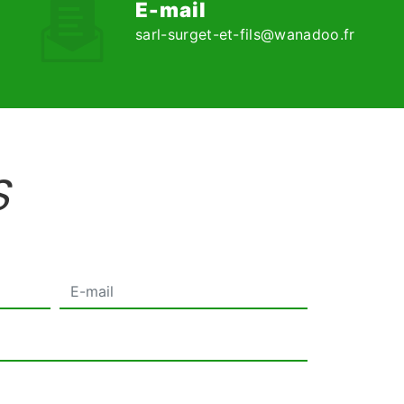
E-mail
sarl-surget-et-fils@wanadoo.fr
S