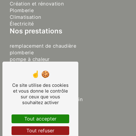
Création et rénovation
Plomberie
Climatisation
Électricité
Nos prestations
remplacement de chaudière
plomberie
pompe à chaleur
sanitaire
chaudière
plancher chauffant
Ce site utilise des cookies
chauffage
et vous donne le contrôle
chauffagiste
sur ceux que vous
aménagement de salle de bain
souhaitez activer
rénovation de salle de bain
plombier chauffagiste
Tout accepter
climatisation
pose de clim
Tout refuser