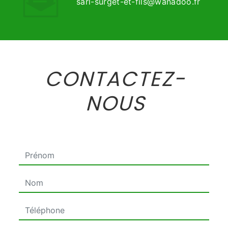
sarl-surget-et-fils@wanadoo.fr
CONTACTEZ-
NOUS