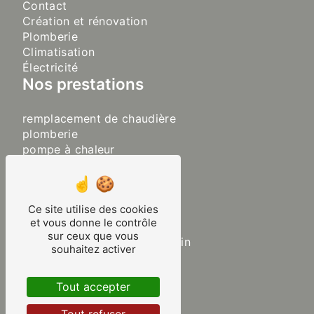
Contact
Création et rénovation
Plomberie
Climatisation
Électricité
Nos prestations
remplacement de chaudière
plomberie
pompe à chaleur
sanitaire
chaudière
plancher chauffant
Ce site utilise des cookies
chauffage
et vous donne le contrôle
chauffagiste
sur ceux que vous
aménagement de salle de bain
souhaitez activer
rénovation de salle de bain
plombier chauffagiste
Tout accepter
climatisation
pose de clim