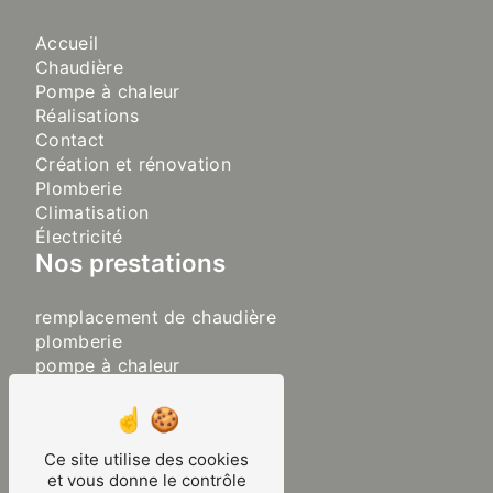
Accueil
Chaudière
Pompe à chaleur
Réalisations
Contact
Création et rénovation
Plomberie
Climatisation
Électricité
Nos prestations
remplacement de chaudière
plomberie
pompe à chaleur
sanitaire
chaudière
plancher chauffant
Ce site utilise des cookies
chauffage
et vous donne le contrôle
chauffagiste