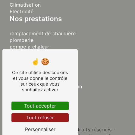
Climatisation
Électricité
Nos prestations
remplacement de chaudière
plomberie
pompe à chaleur
sanitaire
chaudière
plancher chauffant
Ce site utilise des cookies
chauffage
et vous donne le contrôle
chauffagiste
sur ceux que vous
aménagement de salle de bain
souhaitez activer
rénovation de salle de bain
plombier chauffagiste
Tout accepter
climatisation
pose de clim
Tout refuser
Personnaliser
©
Vistalid
- 2026 - Tous droits réservés -